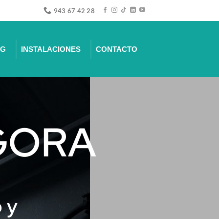
943 67 42 28
NG
INSTALACIONES
CONTACTO
GORA
 y