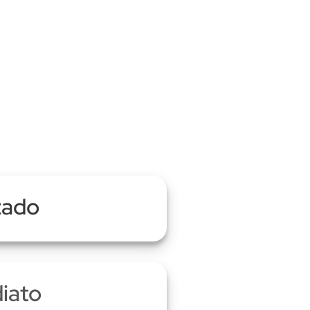
zado
iato