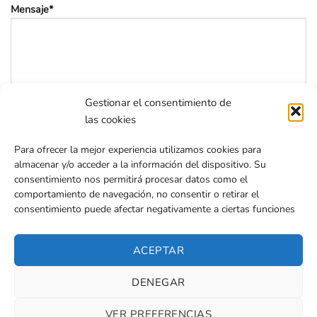
Mensaje*
Gestionar el consentimiento de
las cookies
He leído y acepto la
política de privacidad
Para ofrecer la mejor experiencia utilizamos cookies para
almacenar y/o acceder a la información del dispositivo. Su
consentimiento nos permitirá procesar datos como el
comportamiento de navegación, no consentir o retirar el
consentimiento puede afectar negativamente a ciertas funciones
ACEPTAR
Gruas Gora
© 2026 | Diseñada por
Iparprint
,
diseño de páginas
web
DENEGAR
Aviso Legal
|
Política de cookies
|
Política de privacidad
|
Declaración de accesibilidad
|
Sitemap
VER PREFERENCIAS