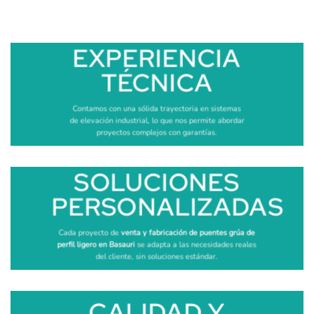
EXPERIENCIA
TÉCNICA
Contamos con una sólida trayectoria en sistemas
de elevación industrial, lo que nos permite abordar
proyectos complejos con garantías.
SOLUCIONES
PERSONALIZADAS
Cada proyecto de
venta y fabricación de puentes grúa de
perfil ligero en Basauri
se adapta a las necesidades reales
del cliente, sin soluciones estándar.
CALIDAD Y