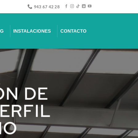
943 67 42 28
NG
INSTALACIONES
CONTACTO
ÓN DE
ERFIL
IO