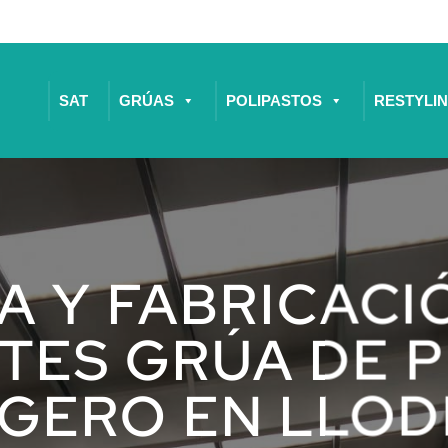
SAT
GRÚAS
POLIPASTOS
RESTYLI
A Y FABRICACI
TES GRÚA DE P
IGERO EN LLOD