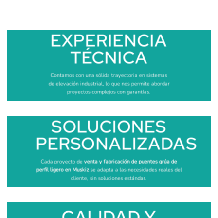
EXPERIENCIA
TÉCNICA
Contamos con una sólida trayectoria en sistemas
de elevación industrial, lo que nos permite abordar
proyectos complejos con garantías.
SOLUCIONES
PERSONALIZADAS
Cada proyecto de
venta y fabricación de puentes grúa de
perfil ligero en Muskiz
se adapta a las necesidades reales del
cliente, sin soluciones estándar.
CALIDAD Y