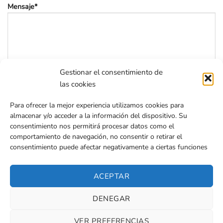
Mensaje*
Gestionar el consentimiento de
las cookies
He leído y acepto la
política de privacidad
Para ofrecer la mejor experiencia utilizamos cookies para
almacenar y/o acceder a la información del dispositivo. Su
consentimiento nos permitirá procesar datos como el
comportamiento de navegación, no consentir o retirar el
consentimiento puede afectar negativamente a ciertas funciones
ACEPTAR
Gruas Gora
© 2026 | Diseñada por
Iparprint
,
diseño de páginas
web
DENEGAR
Aviso Legal
|
Política de cookies
|
Política de privacidad
|
Declaración de accesibilidad
|
Sitemap
VER PREFERENCIAS