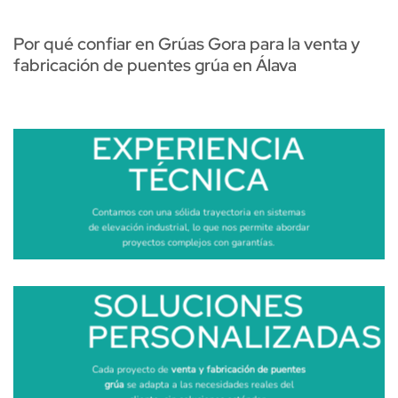
Por qué confiar en Grúas Gora para la venta y
fabricación de puentes grúa en Álava
EXPERIENCIA
TÉCNICA
Contamos con una sólida trayectoria en sistemas
de elevación industrial, lo que nos permite abordar
proyectos complejos con garantías.
SOLUCIONES
PERSONALIZADAS
Cada proyecto de
venta y fabricación de puentes
grúa
se adapta a las necesidades reales del