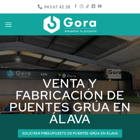
Saltar
943 67 42 28
al
contenido
VENTA Y
FABRICACIÓN DE
PUENTES GRÚA EN
ÁLAVA
SOLICITAR PRESUPUESTO DE PUENTES GRÚA EN ÁLAVA