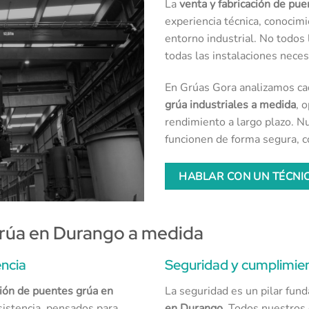
La
venta y fabricación de pu
experiencia técnica, conocimi
entorno industrial. No todos 
todas las instalaciones neces
En Grúas Gora analizamos cad
grúa industriales a medida
, 
rendimiento a largo plazo. Nu
funcionen de forma segura, c
HABLAR CON UN TÉCNIC
grúa en Durango a medida
encia
Seguridad y cumplimie
ción de puentes grúa en
La seguridad es un pilar fun
esistencia, pensados para
en Durango
. Todos nuestros