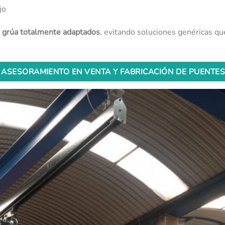
jo
 grúa totalmente adaptados
, evitando soluciones genéricas q
 ASESORAMIENTO EN VENTA Y FABRICACIÓN DE PUENTE