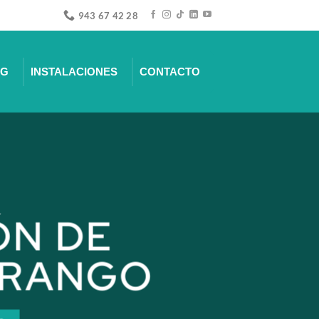
943 67 42 28
NG
INSTALACIONES
CONTACTO
ÓN DE
URANGO